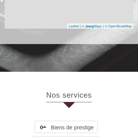
Leaflet
|
©
Maps
|
© OpenStreetMap
Jawg
nos services
Biens de prestige