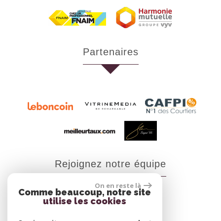
partenaires
rejoignez notre équipe
On en reste là
Comme beaucoup, notre site
utilise les cookies
Nous rejoindre