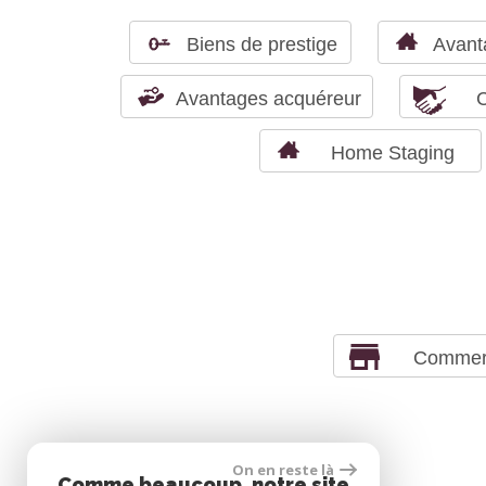
Biens de prestige
Avant
Avantages acquéreur
C
Home Staging
Commer
On en reste là
adhérents
Comme beaucoup, notre site