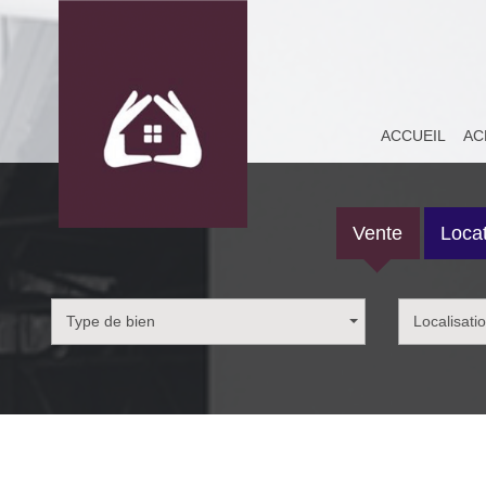
ACCUEIL
A
Vente
Locat
Type de bien
Localisati