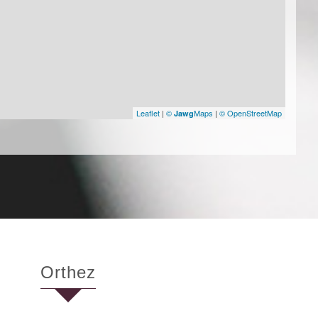
Leaflet
|
©
Maps
|
© OpenStreetMap
Jawg
orthez