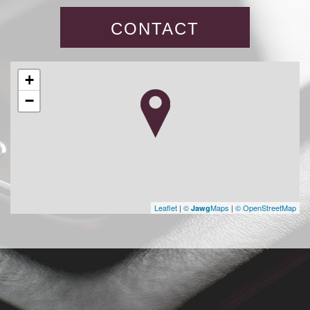
CONTACT
+
−
Leaflet
|
©
Maps
|
© OpenStreetMap
Jawg