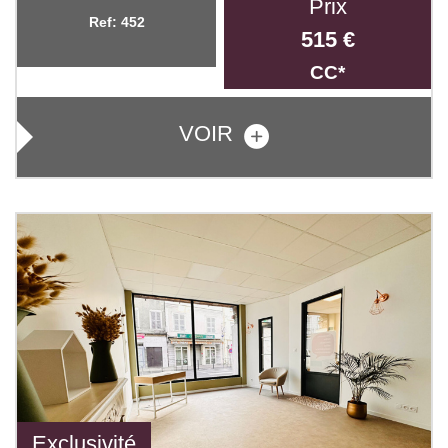
Prix
Ref: 452
515 €
CC*
VOIR
Exclusivité